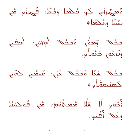
ܘܰܡܓܰܙܪܺܝܢ ܠܳܟ ܟܽܠܡܳܐ ܕܒܳܥܶܐ܇ ܦܰܓܪܳܟ ܡܶܢ
ܢܝܳܚ̈ܶܐ ܕܥܳܠܡܳܐ܀
ܒܟܽܠ ܕܶܡܘ̈ܳܢ ܘܰܒܟܽܠ ܐܽܘܼܪ̈ܚܳܢ܇ ܐܳܟܦܺܝܢ
ܕܢܶܪܥܽܘܢ ܒܳܥܽܘܬܳܟ.
ܒܟܽܠ ܫܳܥܳܐ ܘܰܒܟܽܠ ܥܶܕܳܢ܇ ܩܳܝܡܺܝܢ ܠܗܶܝܢ
ܠܰܣܢܺܝܩܘ̈ܳܬܳܟ܀
ܐܰܒܽܘܟ ܠܳܐ ܫܳܠܶܐ ܡܶܡܬܽܘܿܡ܇ ܡܶܢ ܦܽܘܼܠܚܳܢܳܐ
ܕܥܰܠ ܐܰܦܰܝ̈ܟ.