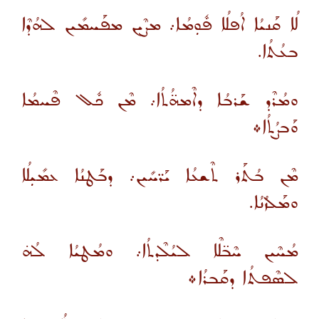
ܠܳܐ ܩܰܢܝܳܐ ܐܳܦܠܳܐ ܦܽܘܼܡܳܐ܇ ܡܨܶܝܢ ܡܦܰܚܡܺܝܢ ܠܗܳܕܶܐ
ܒܥܳܬܳܐ.
ܘܡܳܪܶܕ ܫܰܪܒܳܐ ܕܐܶܡܗ̈ܳܬܳܐ܇ ܡܶܢ ܟܽܠ ܦܶܚܡܳܐ
ܘܰܒܨܳܬܳܐ܀
ܡܶܢ ܒܳܬܰܪ ܬܶܫܥܳܐ ܝܰܪ̈ܚܺܝܢ܇ ܕܒܰܛܢܳܐ ܥܡܺܝܼܠܳܐ
ܘܡܰܠܙܳܢܳܐ.
ܡܳܚܶܝܢ ܚܶܒ̈ܠܶܐ ܠܝܳܠܶܕܬܳܐ܇ ܘܡܳܛܝܳܐ ܠܳܗ̇
ܠܣܶܦܬܳܐ ܕܩܰܒܪܳܐ܀