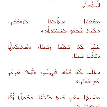
ܠܐܺܝܬܽܘܬܳܟ.
ܡܩܰܦܚܳܐ ܡܬܰܠܚܳܐ ܠܪܘܿܟܳܒܳܟ܇
ܘܠܰܝܬ ܣܰܒܥܽܘܼ ܠܫܰܝܚܳܢܽܘܬܳܗ̇܀
ܫܰܟܶܢ ܠܳܗ̇ ܟܽܠܡܳܐ ܕܒܳܥܝܳܐ܇ ܘܡܶܬܠܰܗܛܳܐ
ܘܝܰܬܺܝܪ ܒܳܥܝܳܐ.
ܘܫܳܐܰܚ ܠܶܗ ܟܽܠܶܗ ܦܰܓܪܳܟ܇ ܘܐܳܙܶܠ ܡܰܕܥܳܟ
ܥܰܡ ܗܰܘܢܳܟ܀
ܡܫܰܚܛܳܐ ܫܡܳܟ ܒܶܝܬ ܒܢܰܝܢ̈ܳܫܳܐ܇ ܘܒܶܗܬܰܬ ܐܰܦ̈ܶܐ
ܡܰܠܒܫܳܐ ܠܳܟ.