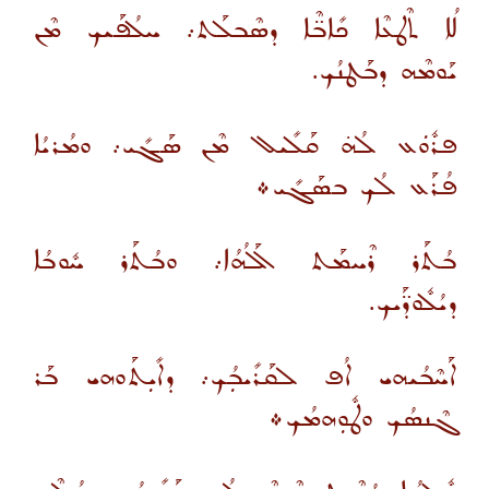
ܠܳܐ ܬܶܛܥܶܐ ܟܺܐܒ̈ܶܐ ܕܣܶܒܠܰܬ܇ ܚܠܳܦܰܝܟ ܡܶܢ
ܝܰܘܡܶܗ ܕܒܰܛܢܳܟ.
ܦܪܽܘܿܥ ܠܳܗ̇ ܩܰܠܺܝܠ ܡܶܢ ܣܰܓܺܝ܇ ܘܡܳܪܝܳܐ
ܦܳܪܰܥ ܠܳܟ ܒܣܰܓܺܝ܀
ܒܳܬܰܪ ܪܶܚܡܰܬ ܐܰܠܳܗܳܐ܇ ܘܒܳܬܰܪ ܚܽܘܒܳܐ
ܕܝܳܠܽܘܕ̈ܰܝܟ.
ܐܰܚܶܒܳܝܗܝ ܐܳܦ ܠܩܰܪܺܝܒܼܳܟ܇ ܕܐܺܝܼܬܰܘܗܝ ܒܰܪ
ܓܶܢܣܳܟ ܘܛܽܘܼܗܡܳܟ܀