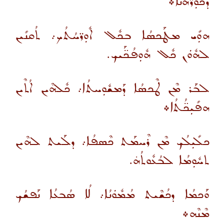
ܕܟܽܘܼܪ̈ܗܳܢܶܐ܀
ܗܘܼܺܝ ܡܛܰܟܣܳܐ ܒܟܽܠ ܐܽܘܼܪ̈ܚܳܬܳܟ܇ ܬܳܩܢܺܝܢ
ܠܗܽܘܿܢ ܟܽܠ ܗܽܘܼܦܳܟ̈ܰܝܟ.
ܠܒܰܪ ܡܶܢ ܛܶܟܣܳܐ ܕܰܡܫܽܘܼܚܬܳܐ܇ ܟܽܠܗܶܝܢ ܐܳܬܶܝܢ
ܗܦܺܝܼܟ̈ܳܬܳܐ܀
ܟܠܺܝܼܠܳܟ ܡܶܢ ܪܶܚܡܰܬ ܟܶܣܦܳܐ܇ ܕܠܰܝܬ ܠܗܶܝܢ
ܬܚܽܘܼܡܳܐ ܠܒܳܥܽܘܬܳܗ̇.
ܘܰܟܡܳܐ ܕܟܳܫܶܝܬ ܡܳܡܽܘܿܢܳܐ܇ ܠܳܐ ܣܳܒܥܳܐ ܢܰܦܫܳܟ
ܡܶܢܶܗ܀