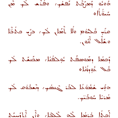
ܗܽܘܝܽܘ ܕܰܡܨܰܒܶܬ ܢܰܦܫܳܟ܇ ܘܦܳܪܶܫ ܠܳܟ ܡܶܢ
ܚܰܝܘ̈ܳܬܳܐ܀
ܩܪܺܝܼ ܟܽܠܝܽܘܿܡ ܘܠܳܐ ܬܶܡܰܐܢ ܠܳܟ܇ ܒܨܺܝ ܟܬܳܒ̈ܶܐ
ܘܫܰܐܶܠ ܐܶܢܽܘܢ.
ܕܰܟܡܳܐ ܕܡܰܘܣܦܰܬ ܝܽܘܼܠܦܳܢܳܐ܇ ܡܟܰܢܫܰܬ ܠܳܟ
ܟܽܠ ܥܽܘܼܕܪܳܢܳܐ܀
ܗܘܼܺܝ ܫܳܡܽܘܿܥܳܐ ܠܒܰܪ ܓܶܢܣܳܟ܇ ܕܢܶܫܒܽܘܿܩ ܠܳܟ
ܡܳܪܝܳܐ ܚܰܘܒܰܝ̈ܟ.
ܐܰܟܬܳܐ ܒܳܪܡܳܐ ܠܶܗ ܠܶܠܒܳܐ܇ ܘܐܶܢ ܐܶܬܕܰܚܝܰܬ