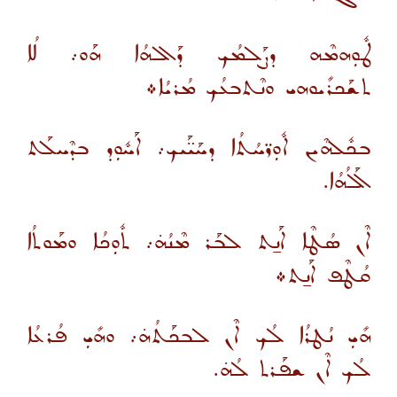
ܛܽܘܼܗܡܶܗ ܕܨܰܠܡܳܟ ܕܰܐܠܗܳܐ ܗܰܘ܇ ܠܳܐ
ܬܫܰܟܪܺܝܘܗܝ ܘܢܶܬܒܥܳܟ ܡܳܪܝܳܐ܀
ܒܟܽܠܗܶܝܢ ܐܽܘܼܪ̈ܚܳܬܳܐ ܕܚܰܝ̈ܰܝܟ܇ ܐܰܚܽܘܼܕ ܒܕܶܚܠܰܬ
ܐܰܠܳܗܳܐ.
ܐܶܢ ܣܳܛܶܐ ܐܰܢ̱ܬ ܠܒܰܪ ܡܶܢܳܗ̇܇ ܬܽܘܼܟܳܐ ܘܡܰܘܬܳܐ
ܩܳܛܶܦ ܐܰܢ̱ܬ܀
ܗܺܝܼ ܢܳܛܪܳܐ ܠܳܟ ܐܶܢ ܠܒܟܰܬܳܗ̇܇ ܘܗܺܝܼ ܦܳܪܥܳܐ
ܠܳܟ ܐܶܢ ܫܦܰܪܬ ܠܳܗ̇.