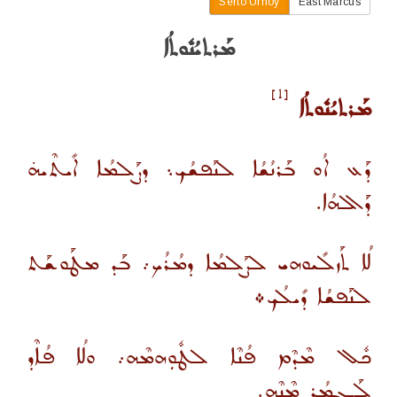
Serto Urhoy
East Marcus
ܡܰܪܬܝܳܢܽܘܬܳܐ
[1]
ܡܰܪܬܝܳܢܽܘܬܳܐ
ܕܰܥ ܐܳܘ ܒܰܪܢܳܫܳܐ ܠܢܰܦܫܳܟ܆ ܕܨܰܠܡܳܐ ܐܺܝܬܶܝܗ̇
ܕܰܐܠܗܳܐ.
ܠܳܐ ܬܰܙܠܺܝܘܗܝ ܠܨܰܠܡܳܐ ܕܡܳܪܳܟ܇ ܒܰܕ ܡܛܰܘܫܰܬ
ܠܢܰܦܫܳܐ ܕܺܝܠܳܟ܀
ܟܽܠ ܡܶܕܶܡ ܦܳܢܶܐ ܠܛܽܘܼܗܡܶܗ܇ ܘܠܳܐ ܦܳܐܶܕ
ܠܰܓܡܳܪ ܡܶܢܶܗ.