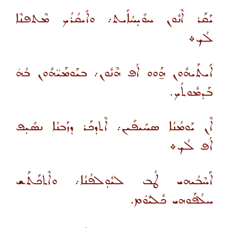
ܝܰܩܰܪ ܐܶܢܽܘܢ ܚܘܺܝܼܚܳܐܺܝܬ܇ ܘܐܺܝܩܳܪܳܟ ܡܶܬܦܢܶܐ
ܠܳܟ܀
ܐܺܝܬܰܝܗܽܘܢ ܗ̱ܰܘܘ ܐܳܦ ܗܶܢܽܘܢ܇ ܒܝܰܘܡܰܝ̈ܗܽܘܢ ܒܳܗ̇
ܒܰܕܡܽܘܬܳܟ.
ܐܶܢ ܝܰܘܡܳܢܳܐ ܣܚܺܝܦܺܝܢ܇ ܐܶܬܕܟܰܪ ܕܙܰܒܢܳܐ ܢܣܺܝܼܦ
ܐܳܦ ܠܳܟ܀
ܐܰܚܶܒܳܝܗܝ ܛܳܒ ܠܝܽܘܼܠܦܳܢܳܐ܇ ܘܐܶܬܟܰܬܰܫ
ܚܠܳܦܰܘܗܝ ܟܽܠܝܽܘܿܡ.