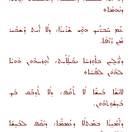
ܕܢܳܗܡܳܐ܀
ܥܰܡ ܚܰܒܪ̈ܰܝܟ ܗܘܼܺܝ ܫܰܪܺܝܪܳܐ܇ ܕܠܳܐ ܐܺܝܬ ܕܰܫܟܺܝܪ
ܡܶܢ ܙܺܐܦܳܐ.
ܕܐܳܙܺܠ̱ܝܢ ܒܐܽܘܼܪܚܳܐ ܢܟܺܝܠܼܳܐܺܝܬ܇ ܐܽܘܼܪܚܗܽܘܢ ܗܳܘܝܳܐ
ܠܗܽܘܿܢ ܠܦܰܚܳܐ܀
ܠܐܢܳܫ̈ܳܐ ܒܺܝܫ̈ܶܐ ܠܳܐ ܬܶܩܰܦ܇ ܕܠܳܐ ܬܶܕܒܰܩ ܒܳܟ
ܒܺܝܼܫܽܘܼܬܗܽܘܢ.
ܕܐܰܡܺܝܼܪܳܐ ܒܡܰܬܠܳܐ ܕܥܰܡܡ̈ܶܐ܇ ܕܢܳܩܶܦ ܠܒܺܝܼܫܳܐ