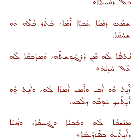
ܟܽܠ ܪܘܳܚܬܳܐ܀
ܫܡܰܥܘ ܕܡܳܢܳܐ ܥܳܒܕܳܐ ܐܶܡܳܐ܇ ܒܳܬܰܪ ܟܽܠܶܗ ܗܰܘ
ܫܚܳܩܳܐ.
ܢܳܬܦܳܐ ܠܶܗ ܡܶܢ ܕܰܪܓܽܘܼܫܬܶܗ܇ ܘܰܡܕܰܒܩܳܐ ܠܶܗ
ܥܰܠ ܚܰܕܝܳܗ̇܀
ܐܰܢ̱ܬ ܗܽܘ ܐܳܒܝ ܘܐܶܡܝ ܐܳܡܪܳܐ ܠܶܗ܇ ܘܐܰܢ̱ܬ ܗ̱ܽܘ
ܐܺܝܼܬܰܝܟ ܚܽܘܼܒܶܗ ܕܠܶܒܝ.
ܡܢܰܫܩܳܐ ܠܶܗ ܘܒܳܟܝܳܐ ܘܓܳܚܟܳܐ܇ ܘܪܳܢܝܳܐ
ܕܐܺܝܼܬܶܝܗ̇ ܒܦܰܪܕܰܝܣܳܐ܀