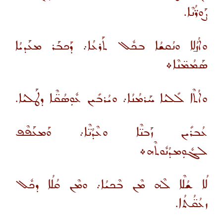
ܨܰܘܪ̈ܳܢܶܐ.
ܘܐܳܙܳܠ̱ܐ ܘܢܳܩܫܳܐ ܒܟܽܠ ܬܰܪܥܳܐ܇ ܕܰܟܒܰܪ ܡܥܰܕܝܳܐ
ܣܰܡܳܡ̈ܢܶܐ܀
ܘܐܳܬܶܐ ܠܺܠܝܳܐ ܚܰܪܡܳܢܳܐ܇ ܘܝܳܪܒܺܝܢ ܥܽܘܼܣܳܩ̈ܶܐ ܕܛܰܠܝܳܐ.
ܥܳܒܪܺܝܢ ܙܰܒܢ̈ܶܐ ܘܥܶܕܳܢ̈ܶܐ܇ ܘܰܡܥܰܦܶܦ
ܠܓܽܘܼܡܕܳܢܽܘܬܶܗ܀
ܠܳܐ ܫܳܠܶܐ ܠܶܗ ܡܶܢ ܒܶܟܝܳܐ܇ ܘܡܶܢ ܩܳܠܳܐ ܕܟܽܠ
ܙܥܳܩ̈ܳܬܳܐ.