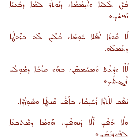
ܟܳܕܶܢ ܠܺܠܝܳܐ ܘܐܺܝܼܡܳܡܳܐ܇ ܕܢܰܘܬܰܪ ܠܡܳܐ ܕܒܳܥܝܳܐ
ܢܰܦܫܳܟ܀
ܠܳܐ ܩܽܘܪܳܐ ܐܳܦܳܠܐ ܚܽܘܼܡܳܐ܇ ܟܳܠܶܝܢ ܠܶܗ ܒܪܶܗܛܳܐ
ܕܥܰܡܠܶܗ.
ܠܳܐܶܐ ܘܕܳܥܶܬ ܘܰܡܚܰܡܣܶܢ܇ ܒܗܰܘ ܩܪܳܒܳܐ ܕܡܽܘܼܠܳܝ
ܪܶܓܬܳܟ܀
ܢܳܦܶܩ ܠܐܰܬܪܳܐ ܪܰܚܺܝܼܩܳܐ܇ ܒܐܰܦ̈ܰܝ ܩܶܢܛܳܐ ܘܣܽܘܼܪ̈ܳܕܶܐ.
ܘܠܳܐ ܗܳܦܶܟ ܐܶܠܳܐ ܕܰܢܗܦܶܟ܇ ܗܰܘܡܳܐ ܕܡܶܬܒܥܶܐ
ܠܦܽܘܼܪܢܳܣܳܟ܀