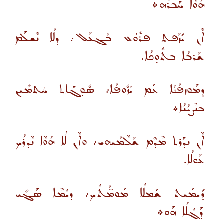
ܗܳܘܶܐ ܚܰܒܪܶܗ܀
ܐܶܢ ܝܺܙܰܦܬ ܦܪܽܘܿܥ ܒܰܓܥܰܠ܇ ܕܠܳܐ ܢܶܫܠܰܡ
ܫܰܪܒܳܐ ܒܬܽܘܼܟܳܐ.
ܕܡܰܘܙܦܳܢܳܐ ܥܰܡ ܝܳܙܽܘܦܳܐ܇ ܣܽܘܼܓܰܐܬ ܚܳܬܡܺܝܢ
ܒܢܶܨܝܳܢܳܐ܀
ܐܶܢ ܢܕܰܪܬ ܡܶܕܶܡ ܫܰܠܶܡܳܝܗܝ܇ ܘܐܶܢ ܠܳܐ ܗܳܘܶܐ ܢܶܕܪܳܟ
ܥܰܘܠܳܐ.
ܕܺܝܡܰܝܬ ܫܰܡܠܳܐ ܡܰܘܡ̈ܳܬܳܟ܇ ܕܝܳܡܶܐ ܣܰܓܺܝ
ܕܰܓܳܠܳܐ ܗܰܘ܀