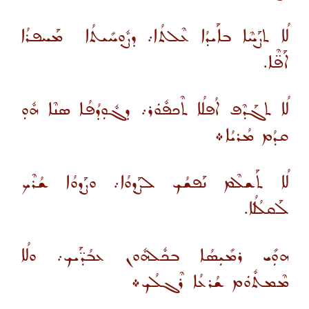
ܠܳܐ ܬܨܰܚܶܐ ܒܐܰܝܕܳܐ ܥܶܠܬܳܐ܇ ܕܨܽܘܼܚܺܝܬܳܐ ܡܰܚܦܪܳܐ
ܐܰܦ̈ܶܐ.
ܠܳܐ ܬܓܰܕܶܦ ܐܳܦܠܳܐ ܬܶܟܦܽܘܿܪ܇ ܕܓܽܘܼܕܳܦܳܐ ܣܢܶܐ ܗܽܘܼ
ܩܕܳܡ ܡܳܪܝܳܐ܀
ܠܳܐ ܬܰܫܠܶܡ ܢܰܦܫܳܟ ܠܨܰܕܘܳܐ܇ ܘܨܰܕܘܳܐ ܫܳܪܶܟ
ܠܰܩܠܳܠܳܐ.
ܗܘܼܺܝ ܪܡܺܝܼܣܳܐ ܒܟܽܠܗܽܘܢ ܥܒܳܕ̈ܰܝܟ܇ ܘܠܳܐ
ܡܶܡܬܽܘܿܡ ܫܳܪܥܳܐ ܪܶܓܠܳܟ܀