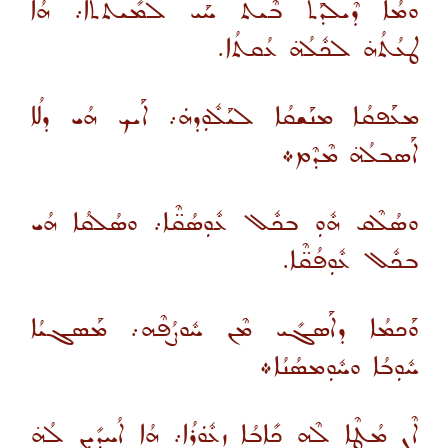
ܘܡܳܐ ܕܶܝܠܕܰܬ ܒܶܝܬ ܚܰܝ ܠܡܺܝܬܬܳܐ܇ ܗܳܐ
ܛܥܳܬܳܗ̇ ܠܟܽܠܳܗ̇ ܥܳܩܬܳܐ.
ܡܥܰܦܩܳܐ ܡܢܰܫܩܳܐ ܠܝܰܠܽܘܼܕܗܿ܇ ܐܰܝܟ ܗܳܝ ܕܠܳܐ
ܐܰܣܒܠܳܗ̇ ܡܶܕܶܡ܀
ܘܣܳܠܶܩ ܗܽܘܼ ܒܟܽܠ ܥܽܘܼܣܳܩ̈ܶܐ܇ ܘܣܳܠܩܳܐ ܗܳܝ
ܒܟܽܠ ܥܽܘܼܦܳܩ̈ܶܐ.
ܘܰܟܡܳܐ ܕܐܰܣܓܺܝ ܡܶܢ ܚܽܘܨܳܦܶܗ܇ ܡܰܣܓܝܳܐ
ܚܽܘܼܒܳܐ ܘܚܽܘܼܡܣܳܢܳܐ܀
ܐܶܢ ܡܳܛܶܐ ܠܶܗ ܟܺܐܒܳܐ ܙܥܽܘܿܪܳܐ܇ ܗܳܐ ܐܳܚܕܺܝܼܢ ܠܳܗ̇