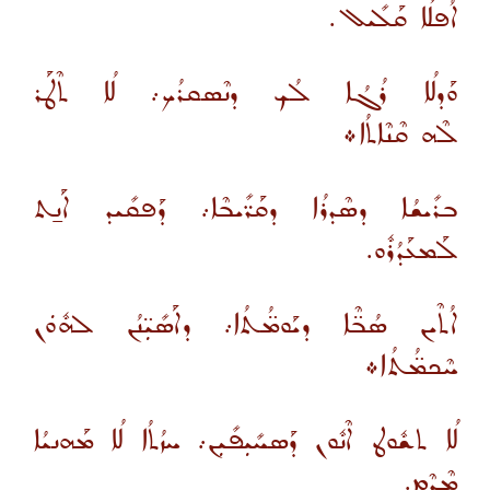
ܐܳܦܠܳܐ ܩܰܠܺܝܠ.
ܘܰܕܠܳܐ ܪܳܓܳܐ ܠܳܟ ܕܢܶܣܩܪܳܟ܇ ܠܳܐ ܬܶܛܰܪ
ܠܶܗ ܩܶܢܶܐܬܳܐ܀
ܒܪܺܝܫܳܐ ܕܣܶܕܪܳܐ ܕܩܰܪ̈ܺܝܒܶܐ܇ ܕܰܦܩܺܝܕ ܐܰܢ̱ܬ
ܠܰܡܥܰܕܳܪܽܘ.
ܐܳܬܶܝܢ ܣܳܒ̈ܶܐ ܕܝܰܘܡ̈ܳܬܳܐ܇ ܕܐܰܣܺܝܼ̈ܢܳܢ ܠܗܽܘܿܢ
ܚܶܟܡ̈ܳܬܳܐ܀
ܠܳܐ ܬܫܽܘܛ ܐܶܢܽܘܢ ܕܰܣܚܺܝܼܦܺܝܼܢ܇ ܚܙܳܬܳܐ ܠܳܐ ܡܰܗܢܝܳܐ
ܡܶܕܶܡ.