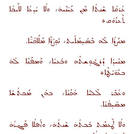
ܥܳܪܩܳܐ ܫܶܢܬܳܐ ܡܶܢ ܥܰܝ̈ܢܶܝܗ̇܇ ܘܠܳܐ ܝܳܕܥܳܐ ܠܐܰܝܟܳܐ
ܬܶܥܪܽܘܿܩ܀
ܡܢܰܨܪܳܐ ܠܶܗ ܒܰܣܺܝܼܡܳܐܺܝܬ܇ ܢܽܘܼܨܳܪ̈ܶܐ ܡܰܠܰܐܟܳܝ̈ܶܐ.
ܡܢܺܝܕܳܐ ܕܰܪܓܽܘܼܫܬܶܗ ܘܒܳܥܝܳܐ܇ ܘܰܡܦܰܢܶܐ ܠܳܗ̇
ܒܥܽܘ̈ܝܳܛܶܐ܀
ܘܥܳܒܰܪ ܠܶܠܝܳܐ ܗܳܟܰܢܳܐ܇ ܒܗܳܢ ܡܰܟܬܳܫܳܐ
ܡܣܺܝܼܦܳܢܳܐ.
ܘܠܳܐ ܛܶܥܡܰܬ ܒܳܒܬܳܗ̇ ܫܶܢܬܳܗ̇܇ ܘܐܳܦܠܳܐ ܦܰܓܪܳܗ̇