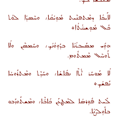
ܠܐܰܝܟܳܐ ܕܡܶܬܦܢܶܝܬ ܡܽܘܼܝܳܩܳܐ܇ ܘܚܶܣܕܳܐ ܠܘܳܬ
ܟܽܠ ܡܽܘܼܫܚ̈ܳܬܳܐ܀
ܗܘܼܺܝ ܡܣܰܝܒܪܳܢܳܐ ܒܕܽܘܼܘܳܢܳܟ܇ ܘܚܰܡܣܶܢ ܘܠܳܐ
ܬܰܘܚܶܠ ܡܶܡܬܽܘܡ.
ܠܳܐ ܡܰܘܚܰܪ ܐܳܬܶܐ ܢܦܺܐܫܳܐ܇ ܘܚܰܕܶܬ ܘܡܶܬܪܰܘܚܳܐ
ܢܰܦܫܳܟ܀
ܠܰܝܬ ܦܽܘܼܪܣܳܐ ܠܡܶܛܥܰܢ ܟܺܐܒ̈ܶܐ܇ ܘܡܶܫܬܰܘܙܰܒܘ
ܒܐܽܘܼܠܨܳܢܳܐ.