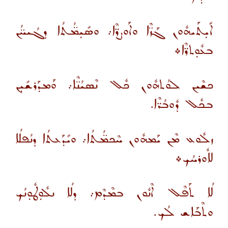
ܐܺܝܼܬܰܝܗܽܘܢ ܓܰܙ̈ܶܐ ܘܐܰܘܨܪ̈ܶܐ܇ ܘܣܺܝܼܡ̈ܳܬܳܐ ܕܓܳܝܚ̈ܳܢ
ܒܥܽܘܼܬܪ̈ܶܐ܀
ܟܫܶܝܢ ܠܘܳܬܗܽܘܢ ܟܽܠ ܢܶܣܝܳܢ̈ܶܐ܇ ܘܰܡܕܰܪܫܺܝܼܢ
ܒܟܽܠ ܕܽܘܒܳܪ̈ܶܐ.
ܙܠܽܘܥ ܡܶܢ ܝܰܡܗܽܘܢ ܚܶܟܡ̈ܳܬܳܐ܇ ܘܝܺܕܰܥܬܳܐ ܕܢܳܦܠܳܐ
ܠܐܽܘܪܚܳܟ܀
ܠܳܐ ܬܰܦܶܠ ܐܶܢܽܘܢ ܒܡܶܕܶܡ܇ ܕܠܳܐ ܢܠܽܘܼܛܽܘܼܢܳܟ
ܘܬܶܒܰܐܫ ܠܳܟ.