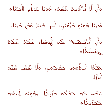
ܘܐܶܢ ܠܳܐ ܐܶܬܐܰܘܺܝܬ ܥܰܡܳܗ̇܇ ܗܳܘܝܳܐ ܚܰܪܬܳܟ ܠܐܰܒܕܳܢܳܐ܀
ܡܳܪܝܳܐ ܗܽܘܼܝܽܘܼ ܒܳܪܽܘܿܝܳܟ܇ ܐܰܝܟ ܒܳܪܝܳܐ ܗܳܟܰܢ ܒܰܪܝܳܐ.
ܘܐܶܢ ܐܶܬܒܰܠܒܰܠ ܠܶܗ ܛܰܘܣܳܐ܇ ܥܶܠܰܬ ܥܶܠܰܬ
ܓܢܺܝܚ̈ܳܬܳܐ܀
ܐܠܳܗܳܐ ܐܺܝܬܰܘܗܝ ܒܟܽܠܕܽܘܟ܇ ܘܠܳܐ ܡܰܡܶܕ ܡܶܢܶܗ
ܐܰܬܪܳܐ.
ܚܳܒܶܫ ܠܳܗ̇ ܠܟܽܠܳܗ̇ ܒܪܺܝܼܬܳܐ܇ ܕܗܽܘܼܝܽܘ ܬܰܚܡܳܗ̇
ܠܰܒܪܺܝܬܳܐ܀