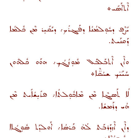
ܐܶܬܐܰܣܺܝ܀
ܝܺܨܶܦ ܕܚܽܘܼܠܡܳܢܳܐ ܕܦܰܓܪܳܟ܇ ܕܝܰܩܺܝܼܪ ܡܶܢ ܟܽܠܡܳܐ
ܕܰܩܢܰܝܬ.
ܘܐܶܢ ܐܶܬܒܰܠܒܰܠ ܡܽܘܼܙܳܓܳܟ܇ ܗܘܰܘ ܟܽܠܗܽܘܢ
ܚܰܝܰܝ̈ܟ ܫܚܳܩ̈ܶܐ܀
ܠܳܐ ܬܰܣܓܶܐ ܡܶܢ ܡܶܐܟܽܘܼܠܬܳܐ܇ ܦܪܺܝܼܫܳܐܺܝܬ ܡܶܢ
ܗܳܝ ܕܪܰܡܫܳܐ.
ܕܐܶܢ ܐܶܙܕܰܪܒܰܬ ܠܳܗܿ ܟܰܪܣܳܐ܇ ܐܰܘܠܕܰܬ ܣܽܘܼܓܳܐܐ