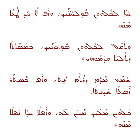
ܚܳܙܶܐ ܠܟܽܠܗܽܘܢ ܦܽܘܼܠܚܳܢ̈ܰܝܟ܇ ܘܐܳܦ ܠܳܐ ܚܰܕ ܛܳܥܶܐ
ܡܶܢܶܗ.
ܘܬܳܩܶܠ ܠܟܽܠܗܽܘܢ ܣܽܘܼܥܪ̈ܳܢܰܝܟ܇ ܒܡܰܣܰܐܬܳܐ
ܕܬܰܠܝܳܐ ܩܕܳܡܰܘܗܝ܀
ܫܳܡܰܥ ܡܶܕܶܡ ܕܪܳܬܶܡ ܐܰܢ̱ܬ܇ ܘܐܳܦ ܒܶܣܬܰܪ
ܐܶܣܬܳܐ ܫܺܝܼܥܬܳܐ.
ܟܽܠܗܶܝܢ ܡܶܠܰܝ̈ܟ ܡܰܢ̈ܝܳܢ ܠܶܗ܇ ܘܐܳܦܠܳܐ ܚܕܳܐ ܢܳܦܠܳܐ
ܡܶܢܶܗ܀