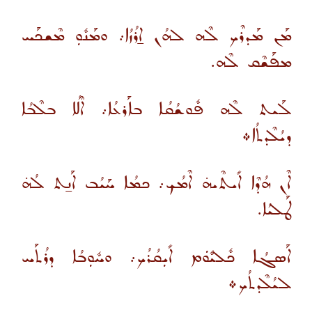
ܡܰܢ ܡܰܕܪܶܟ ܠܶܗ ܠܗܳܢ ܐ̱ܪܳܙܳܐ܇ ܘܡܰܢܽܘܼ ܡܶܫܟܰܚ
ܡܦܰܫܶܩ ܠܶܗ.
ܠܰܝܬ ܠܶܗ ܦܽܘܫܳܩܳܐ ܒܐܰܪܥܳܐ܇ ܐܶܠܳܐ ܒܠܶܒܳܐ
ܕܝܳܠܶܕܬܳܐ܀
ܐܶܢ ܗܳܕܶܐ ܐܺܝܬܶܝܗ̇ ܐܶܡܳܟ܇ ܟܡܳܐ ܚܰܝܳܒ ܐܰܢ̱ܬ ܠܳܗ̇
ܛܰܠܝܳܐ.
ܐܰܣܓܳܐ ܟܽܠܝܽܘܿܡ ܐܺܝܼܩܳܪܳܟ܇ ܘܚܽܘܼܒܳܐ ܕܪܳܬܰܚ
ܠܝܳܠܶܕܬܳܟ܀