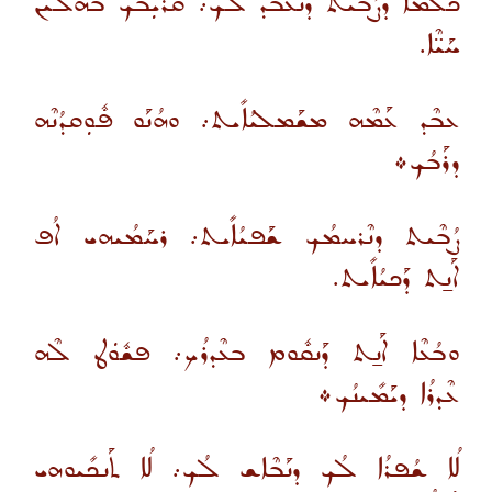
ܟܽܠܡܳܐ ܕܨܳܒܶܝܬ ܕܢܶܥܒܶܕ ܠܳܟ܇ ܩܰܪܺܝܼܒܳܟ ܒܗܳܠܶܝܢ
ܚܰܝ̈ܶܐ.
ܥܒܶܕ ܥܰܡܶܗ ܡܫܰܡܠܝܳܐܺܝܬ܇ ܘܗܳܢܰܘ ܦܽܘܼܩܕܳܢܶܗ
ܕܪܰܒܳܟ܀
ܨܳܒܶܝܬ ܕܢܶܪܚܡܳܟ ܫܰܦܝܳܐܺܝܬ܇ ܪܚܰܡܳܝܗܝ ܐܳܦ
ܐܰܢ̱ܬ ܕܰܟܝܳܐܺܝܬ.
ܘܒܳܥܶܐ ܐܰܢ̱ܬ ܕܰܢܩܽܘܡ ܒܥܶܕܪܳܟ܇ ܦܫܽܘܿܛ ܠܶܗ
ܥܶܕܪܳܐ ܕܝܰܡܺܝܢܳܟ܀
ܠܳܐ ܫܳܦܪܳܐ ܠܳܟ ܕܢܰܒܶܐܫ ܠܳܟ܇ ܠܳܐ ܬܰܢܟܺܝܘܗܝ