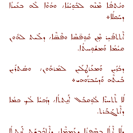
ܘܢܳܬܦܳܐ ܡܶܢܶܗ ܠܒܽܘܼܝܳܢܳܐ܇ ܘܗܳܘܶܐ ܠܶܗ ܒܥܺܝܪܳܐ
ܕܚܰܩܠܳܐ܀
ܐܶܬܬܦܺܝܼܪ ܡܼܶܢ ܩܽܘܼܦ̈ܣܶܐ ܘܦܶܣ̈ܶܐ܇ ܕܠܰܝܬ ܠܗܽܘܢ
ܩܝܳܡܳܐ ܘܰܡܫܽܘܼܚܬܳܐ.
ܕܒܳܙܺܝܢ ܘܰܡܥܰܪܛܠܺܝܢ ܠܡܳܪܗܽܘܢ܇ ܘܣܳܬܪܺܝܢ
ܒܰܝܬܶܗ ܘܰܕܚܰܒܪ̈ܰܘܗܝ܀
ܠܳܐ ܬܶܬܚܪܶܐ ܠܽܘܼܩܒܰܠ ܐܰܢ̱ܬܬܳܐ܇ ܕܙܳܟܝܳܐ ܠܳܟ ܟܡܳܐ
ܕܐܶܬܓܰܒܰܪܬ.
ܕܠܳܐ ܐܶܬܳܐ ܒܣܶܦܪܳܐ ܕܥܰܡܡ̈ܶܐ܇ ܕܐܶܬܟܰܒܫܰܬ ܐܰܢ̱ܬܬܳܐ