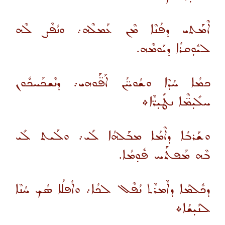
ܐܶܡܰܬܝ ܕܦܳܢܶܐ ܡܶܢ ܥܰܡܠܶܗ܇ ܘܢܳܦܶܨ ܠܶܗ
ܠܝܽܘܼܩܪܳܐ ܕܝܰܘܡܶܗ.
ܟܡܳܐ ܚܳܕܶܐ ܘܫܳܘܚ̈ܳܢ ܐܰܦ̈ܰܘܗܝ܇ ܕܢܶܫܟܰܚܟܽܘܢ
ܚܠܺܝܼܡ̈ܶܐ ܢܛܺܝܼܪ̈ܶܐ܀
ܘܫܰܪܒܳܐ ܕܐܶܡܳܐ ܡܒܰܠܗܳܐ ܠܺܝ܇ ܘܠܰܝܬ ܠܺܝ
ܒܶܗ ܡܰܦܬܰܚ ܦܽܘܼܡܳܐ.
ܕܟܽܠܡܳܐ ܕܐܶܡܪܶܬ ܢܳܦܶܠ ܠܟܳܐ܇ ܘܐܳܦܠܳܐ ܣܳܟ ܚܳܢܶܐ
ܠܢܺܝܼܫܳܐ܀