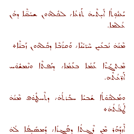
ܝܰܥܢܽܘܼܬܳܐ ܐܺܝܼܬܶܝܗ̇ ܬܰܪܥܳܐ܇ ܠܟܽܠܗܽܘܢ ܫܚܳܩ̈ܶܐ ܕܗܳܢ
ܥܳܠܡܳܐ.
ܡܶܢܳܗ̇ ܢܳܒܥܺܝܼܢ ܚܶܪ̈ܝܳܢܶܐ܇ ܘܰܩܪ̈ܳܒܶܐ ܕܟܽܠܗܽܘܢ ܙܰܒܢ̈ܶܐ܀
ܡܶܬܓܰܪܶܐ ܥܰܡܳܐ ܒܥܰܡܳܐ܇ ܕܢܰܦܬܶܐ ܘܢܶܡܫܽܘܿܚ
ܐܰܪ̈ܥܳܬܶܗ.
ܘܡܰܠܟܽܘܿܬܳܐ ܫܳܒܝܳܐ ܚܒܰܪܬܳܗ̇܇ ܕܬܶܚܛܽܘܿܦ ܡܶܢܳܗ̇
ܛܳܒ̈ܳܬܳܗ̇܀
ܐܶܙܕܰܗܰܪ ܡܶܢ ܪܶܓܬܳܐ ܕܦܰܓܪܳܐ܇ ܕܰܡܣܺܝܼܦܳܐ ܠܳܗ̇