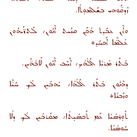
ܙܶܕܩ̈ܰܘܗܝ ܒܫܰܠܡܽܘܼܬܳܐ.
ܘܐܶܢ ܥܒܰܕܬ ܗܳܟܰܢ ܩܢܰܝܬ ܐܶܢܽܘܢ܇ ܠܰܬܪ̈ܰܝܗܽܘܢ
ܥܳܠܡ̈ܶܐ ܐܰܟܚܰܕ܀
ܒܳܬܰܪ ܡܳܪܝܳܐ ܐܰܠܳܗܳܟ܇ ܐܰܚܶܒ ܐܶܢܽܘܢ ܠܰܐܒܳܗ̈ܰܝܢ.
ܕܗܶܢܽܘܢ ܒܳܬܰܪ ܐܰܠܳܗܳܐ܇ ܝܳܗܒܺܝܢ ܠܳܟ ܚܰܝ̈ܶܐ
ܘܙܰܒܢܳܐ܀
ܬܽܘܼܪܣܳܝܳܐ ܥܰܡ ܬܰܟܣܺܝܼܬܳܐ܇ ܡܩܰܪܒܺܝܢ ܠܳܟ ܕܠܳܐ
ܚܰܘܣܳܢܳܐ.