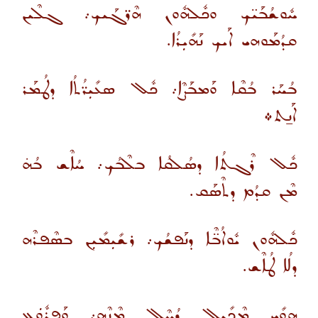
ܚܽܘܫܳܒܰܝ̈ܟ ܘܟܽܠܗܽܘܢ ܗܶܪ̈ܓܰܝܟ܇ ܓܠܶܝܢ
ܩܕܳܡܰܘܗܝ ܐܰܝܟ ܢܰܗܺܝܼܪܳܐ.
ܒܳܚܰܪ ܒܳܩܶܐ ܘܰܡܒܰܨܶܐ܇ ܟܽܠ ܣܥܺܝܼܪ̈ܳܬܳܐ ܕܛܳܡܰܪ
ܐܰܢ̱ܬ܀
ܟܽܠ ܪܶܓܬܳܐ ܕܣܳܠܩܳܐ ܒܠܶܒܳܟ܇ ܚܳܐܶܫ ܒܳܗ̇
ܡܶܢ ܩܕܳܡ ܕܬܶܣܰܩ.
ܟܽܠܗܽܘܢ ܝܽܘܐܳܒ̈ܶܐ ܕܢܰܦܫܳܟ܇ ܪܫܺܝܼܡܺܝܼܢ ܒܣܶܦܪܶܗ
ܕܠܳܐ ܛܳܐܶܫ.
ܗܘܺܝ ܡܶܟܺܝܠ ܕܳܚܶܠ ܡܶܢܶܗ܇ ܘܰܦܪܽܘܿܥ