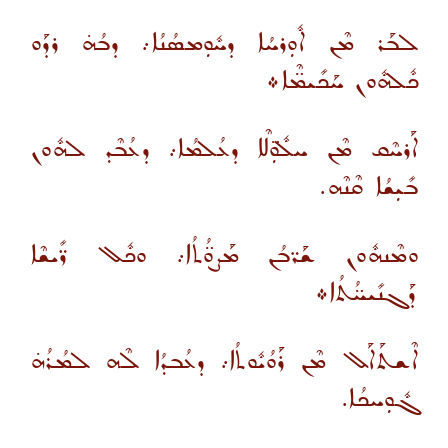
ܠܒܰܪ ܡܶܢ ܐܽܘܼܪܚܳܐ ܕܚܽܘܼܡܣܳܢܳܐ܇ ܕܒܳܗ̇ ܪܕܰܘ
ܟܽܠܗܽܘܢ ܚܰܟܺܝܡ̈ܶܐ܀
ܐܰܪܚܶܩ ܡܶܢ ܚܠܽܘܼ̈ܠܶܐ ܕܥܳܠܡܳܐ܇ ܕܥܳܒܶܕ ܠܗܽܘܢ
ܒܺܝܼܫܳܐ ܩܶܢܶܗ.
ܘܡܶܢܗܽܘܢ ܫܰܪ̈ܒܳܢ ܡܰܨܘ̈ܳܬܳܐ܇ ܘܟܽܠ ܪ̈ܺܝܫܶܐ
ܕܰܓܢܺܝܚ̈ܳܬܳܐ܀
ܐܶܫܬܰܐܰܠ ܡܶܢ ܪܰܘܳܝܽܘܬܳܐ܇ ܕܥܳܒܕܳܐ ܠܶܗ ܠܡܳܪܳܗ̇
ܓܽܘܼܚܟܳܐ.