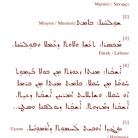
Warrior / Savaşçı
[2]
ܫܘܼܠܚܳܢܐ: ܟܐܡܬ:
Misyon / Mission
[3]
ܡܰܟܣܪܐ: ܬܥܳܫܐ ܘܠܐܘܬܐ ܕܥܰܡܠܐ ܘܦܘܼܠܚܳܢܐ.
Emek / Labour
[4]
ܐܶܫܟܳܪܐ: ܡܢܬܐ ܙܥܘܪܬܐ ܡܼܢ ܟܘܠܐ ܒܰܕܡܘܼܬ
ܚܰܘܩܳܐ ܡܼܢ ܚܰܩܠܐ. ܟܐܡܬ ܡܢܬܐ ܡܼܢ ܟܪܡܐ
ܐܘ ܚܰܩܠܐ. ܘܫܐܝܠܐܝܬ ܐܡܪܝܢܢ ܐܶܫܟܳܪܐ ܕܥܕܬܐ.
ܐܶܫܟܳܪܐ ܕܡܰܪܕܘܬܐ. ܐܶܫܟܼܳܪܐ ܕܝܘܠܦܢܐ ܘܣܛܪ..
[5]
ܢܘܼܓܳܕܐ ܐܘܟܝܬ ܠܳܚܡܘܼܬܐ ܕܐܰܪܡܘܼܢܺܝܐ.
Uyum
/ Harmony