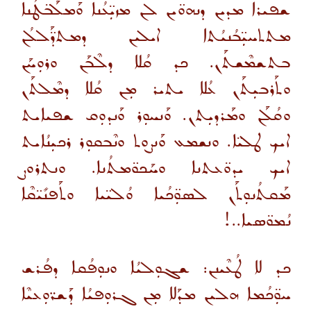
ܫܦܝܪܐ ܡܕܝܢ ܕܢܗܘ̈ܝܢ ܠܢ ܡܙܝܼ̈ܥܳܢܐ ܘܰܡܠܰܒ̈ܛܳܢܐ
ܡܬܬܚܝܼ̈ܒܳܢܝܳܬܐ ܐܝܠܝܢ ܕܡܬܕ̈ܰܠܠܳܢ
ܒܬܫܡܶܫܬܰܢ. ܟܕ ܩܳܠܐ ܕܠܶܒܰܢ ܘܪܘܼܚܰܢ
ܘܬܰܪܒܝܼܬܰܢ ܥܳܠܐ ܝܬܝܪ ܡܼܢ ܩܳܠܐ ܕܡܶܠܬܰܢ
ܘܩܳܠܰܢ ܘܡܰܪܕܝܼܬܢ
.
ܘܰܢܚܘܼܪ ܘܰܢܕܘܼܩ ܫܦܝܐܝܬ
ܐܝܟ ܛܠܝ̈ܐ. ܘܢܫܡܥ ܘܰܢܨܘܬ ܘܢܶܒܩܘܼܪ ܪܟܝܼܢܳܐܝܬ
ܐܝܟ ܝܕܘ̈ܥܬܢܐ ܘܚܰܟܘ̈ܡܬܳܢܐ
.
ܘܢܬܪܘܨ
ܡܰܩܬܳܢܘܼܬܰܢ ܠܣܘܼ̈ܟܳܝܐ ܘܳܠܝ̈ܝܐ ܘܬܰܦܢܺܝ̈ܩܶܐ
ܢܳܡܘ̈ܣܝܐ.
.
!
ܟܕ ܠܐ ܛܳܥܶܝܢܢ: ܫܓܘܼܠܝܳܐ ܘܢܘܼܦܳܩܐ ܕܦܳܪܫ
ܚܘܼ̈ܟܳܡܐ ܗܠܝܢ ܡܕܰܠܐ ܡܼܢ ܓܪܘܼܦܝܳܐ ܕܰܫܪ̈ܘܼܥܝܶܐ