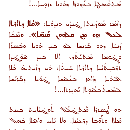
ܡܶܬܩܰܡܛܐ ܒܥܰܙܪܘܪ̈ܐ ܕܗܰܘܢܐ ܕܪܘܼܚܐ...!
ܕܐܡܿܪ ܡܰܘܕܰܥܬܐ ܓܰܢܕܺܝ ܗܢܕܘܳܝܐ:
«ܩܳܠܐ ܕܬܐܪܬܐ
ܠܥܠ ܗ̱ܘ ܡܼܢ ܟܠܗܘܢ ܩܳܢܘ̈ܢܐ». ܘ
ܡܶܟܳܐ
ܕܳܢܚܳܐ ܕܗܘ ܒܰܪܢܫܐ ܠܘ ܒܝܕ ܗܰܘܢܐ ܘܒܶܣܪܳܐ
ܘܓܰܪ̈ܡܐ ܡܶܬܝܰܬܰܪ܆ ܐܠܐ ܒܝܕ ܦܘܼ̈ܓܳܕܐ
ܬܰܪ̈ܒܝܼܬܳܢܳܝܐ ܕܬܐܪܬܐ ܚܰܝܬܳܐ: ܗܿܝ ܕܐܝܬܝܗܿ ܩܳܠܐ
ܐܠܗܳܝܐ ܕܙܳܐܡ ܒܥܳܠܡܐ ܓܰܘܳܝܐ ܕܒܰܪܢܳܫܐ
ܠܡܶܫܬܰܒܠܳܢܘܼܬܐ ܢܰܗܝܼܪܬܐ...!
ܗܘ ܛܰܣܪܪܐ ܡܶܬܓܰܠܰܠ ܬܰܘܓܳܢܳܐܝܬ ܒܝܢܬ
ܡ̈ܠܐܐ ܘܬܰܘ̈ܒܐ ܕܪ̈ܥܝܳܢܐ. ܘܠܐ ܢܳܐܚ ܘܐܦܠܐ ܒܳܗܠ