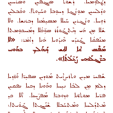
ܕܛܠܘܼܡܝܐ. ܕܰܫܘܳܬ ܣܳܓܦܝܼܢ ܘܣܳܪܚܝܼܢ
ܘܕܳܠܚܝܼܢ ܡܘܼܙܳܓܐ ܕܚܘܼܒܐ ܘܚܰܕܘܬܐ. ܘܟܳܒܠܝܢ
ܪܘܼܚܐ. ܘܙܳܓܪܝܢ ܚܰܝܠܐ ܡܣܝܼܡܳܢܐ ܕܒܪܢܫܐ
.
ܘܠܐ
ܫܳܠܐ ܡܼܢ ܗܿܝ ܕܢܶܬܓܰܘܪܰܪ ܣܘܼ̈ܟܳܠܐ ܕܡܰܚܟܘܼܡܬܐ
ܡܢܰܦܩܳܐ ܓܰܢܕܺܝ ܗܶܢܕܳܘܝܐ ܗܿܢܐ ܕܐܡܿܪ:
«ܠܐ
ܡܰܦܶܣ ܐܢܐ ܠܐܢܫ ܕܰܢܗܰܠܟ ܒܗܰܘܢܝ
ܒܪ̈ܶܓܠܰܘܗܝ ܨܰܥ̈ܠܳܬܳܐ».
ܫܰܦܝܪ ܡܕܝܢ ܘܬܪܝܨܐܝܬ ܡܰܘܕܝܢ ܣܦܝܼܪ̈ܐ ܘܰܪ̈ܕܝܐ
ܕܠܡ ܡܼܢ ܠܒܳܐ ܢܝܼܚܐ ܘܗܰܘܢܐ ܕܟܝܐ ܢܦܩܝܢ
ܦܪ̈ܝܐ ܡܘܬܪ̈ܢܐ ܘܕܘܒܪ̈ܐ ܡܰܦܨ̈ܚܢܐ. ܐܠܐ ܟܕ
ܡܶܬܕܰܠܚܐ
ܘܡܶܬܚܰܒܠܐ ܫܶܢܰܓܬܐ ܓܰܘܳܝܬܐ܆