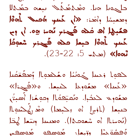
ܒܐܓܘܢܐ ܗܢܐ. ܘܡܶܬܡܰܬܰܠ ܢܝܼܫܗ ܒܡܰܬܠܐ
ܕܡܫܝܼܚܳܐ ܕܐܡܿܪ:
«ܐܢ ܥܰܝܢܟ ܗܳܟܝܠ ܬܶܗܘܶܐ
ܦܫܺܝܼܛܐ ܐܦ ܟܿܠܗ ܦܰܓܪܟ ܢܰܗܝܪ ܗ̱ܘ. ܐܢ ܕܝܢ
ܥܰܝܢܟ ܬܶܗܘܶܐ ܒܝܼܫܐ ܟܠܗ ܦܰܓܪܟ ܚܶܫܘܼܟܳܐ
ܢܶܗܘܐ»
(
ܡܬܝ
5: 22
-
23).
ܠܦܘܼܬ ܪܥܝܢܐ ܓܰܘܢܳܝܳܐ ܘܫܰܠܡܘܼܬܐ ܕܰܡܦܰܫ̈ܩܳܢܐ
«ܥܰܝܢܐ» ܡܫܰܘܕܥܐ ܠܢܝܼܫܐ. ܘ«ܦܰܓܪܐ»
ܡܫܰܘܕܥ ܠܥܒܳܕܐ. ܘܢܰܩܝܼ̈ܦܘܳܬܐ ܕܟܘܼܫܳܪܐ ܐܰܣܝܼܪ̈ܳܢ
ܒܢܝܼܫܐ
(
ܬܪܝܼܨܐ ܐܘ ܙܠܝܼܡܐ)
ܘܡܶܨܛܰܠܝܳܢܘܼܬܐ
(ܢܰܗܝܪܬܐ ܐܘ ܚܶܫܘܟܬܐ)
. ܘܡܢܝܢܐ ܕܢܝ̈ܫܐ ܛܒ̈ܐ
ܘܰܦܣܽܘ̈ܥܝܶܐ ܕܪ̈ܝܼܫܐ܆ ܡܰܘܣܦܘ ܡܰܘܣܦܝܢ