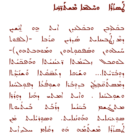
ܛܰܣܪܳܪܳܐ
ܘܚܶܠܡ̈ܐ ܡܶܫܬܰܪ̈ܪܢܐ
ܒܟܿܠܙܒܢ ܘܒܟܿܠܥܕܢ ܐܝܬ ܗ̱ܘ ܐ̱ܢ̈ܫܝܼܢ
ܕܡܶܨܛܰܒܝܢܐܝܬ ܣܳܕܪܝܢ ܩܪܳܒܐ
-
(
ܠܦܘܬ
ܚܰܝܠܗܘܢ ܘܣܳܦܩܘܼܬܗܘܢ ܘܡܰܘܗܒܬܗܘܢ)
-
ܠܘܩܒܠ ܙܠܝ̈ܡܳܬܐ ܪ̈ܥܝܳܢܝܳܬܐ ܘܗܰܦܟ̈ܝܳܬܐ
ܕܘܼܒܳܪ̈ܝܳܬܐ... ܘܫܰܪܟܐ ܕܥܰܣ̈ܩܳܬܐ ܘܰܫܢܺܝܼ̈ܙܳܬܐ
ܕܡܶܣܬܰܩ̈ܒܠܳܢ ܒܕܘܼܒܳܪܐ ܘܫܘܼܦܳܥܳܐ ܕܦܘܼܠܚܳܢܐ
[2]
ܘܫܘܼܠܚܳܢܐ
.
ܘܐܝܬ ܐܡܬܝ ܕܗܳܢܐ ܕܘܼܪܳܪܐ
ܡܬܓܰܫܡ ܒܰܚ̈ܢܳܝܐ ܕܪܰܒܰܬ ܒܰܝܬܳܝܘܬܐ
ܣܘܼܥܪܢܐܝܬ ܘܗܰܘܢܳܢܐܝܬ. ܘܣܘܼܪܝܳܐܝܬ ܡܿܢ
ܛܰܣܪܳܪܳܐ ܡܶܫܬܰܡܰܗ ܗܿܘ ܕܩܳܐܡ ܚܠܝܼܨܐܝܬ