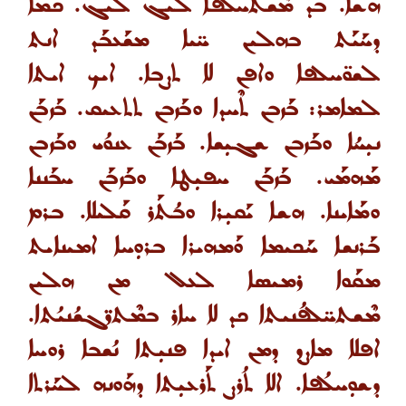
ܗܫܐ. ܒܕ ܡܶܫܬܰܚܠܦܐ ܠܝܓ ܠܝܓ. ܟܡܐ
ܕܚܰܝܰܬ ܒܗܠܝܢ ܚ̈ܝܐ ܡܫܰܥܒܰܕ ܐܢܬ
ܠܫܘ̈ܚܠܦܐ ܘܐܦܢ ܠܐ ܬܨܒܐ
.
ܐܝܟ ܐܝܬܐ
ܠܡܐܡܪ
:
ܒܰܙܒܢ ܬܶܚܕܐ ܘܒܰܙܒܢ ܬܬܥܝܩ. ܒܰܙܒܰܢ
ܢܝܼܚܳܐ ܘܒܰܙܒܢ ܫܓܝܼܫܐ. ܒܰܙܒܰܢ ܥܢܘܳܝ
ܘܒܰܙܒܢ
ܡܰܗܡܰܝ. ܒܰܙܒܰܢ ܚܦܝܼܛܐ ܘܒܰܙܒܰܢ ܚܒܰܢܢܐ
ܘܡܰܐܝܢܐ. ܗܫܐ ܝܰܩܝܼܪܐ ܘܒܳܬܰܪ ܩܰܠܝܠܐ
.
ܒܪܡ
ܒܰܪܢܫܐ ܚܰܟܝܡܐ ܘܰܡܗܝܪܐ ܒܪܘܼܚܐ ܐܡܝܢܐܝܬ
ܡܩܰܘܐ ܪܡܝܣܐ ܠܥܠ ܡܢ ܗܠܝܢ
ܡܶܫܬܚ̈ܠܦܳܢܝܬܐ
ܟܕ ܠܐ ܚܐܪ ܒܡܶܬܪ̈ܓܫܳܢܝܳܬܐ.
ܐܦܠܐ ܡܐܨܕ ܕܡܢ ܐܝܕܐ ܦܢܝܼܬܐ ܢܳܫܒܐ ܪܘܚܐ
ܕܫܘܼܚܠܳܦܐ. ܐܠܐ
ܬܳܪܨ ܬܰܪܥܝܼܬܐ ܕܗܰܘܢܗ ܠܚܰܪܬܐ