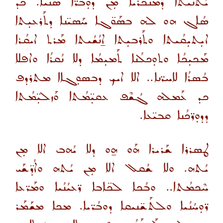
ܝܳܬܢܳܝܬܐ ܕܰܡܢܰܟܪܝܐ ܡܼܢ ܕܘܼܒܳܪ̈ܐ ܣܢ̈ܝܐ. ܟܕ
ܣܳܐܓ ܗܘ ܠܗ ܒܣܰܘ̈ܓܐ ܚܰܣܝ̈ܢܐ ܕܬܰܪܥܝܼܬܐ
ܐܝܼܬܝܼܩܳܝܬܐ ܘܬܰܪܒܝܼܬܐ ܐ̱ܢܳܫܳܝܬܐ ܡܰܪܬ ܐܝܩܳܪܐ
ܡܰܟܝܼܟܳܐ ܘܬܘܼܟܠܳܢܐ ܬܰܡܝܼܡܳܐ ܕܠܐ ܢܳܩܪܳܐ ܘܐܦܠܐ
ܒܳܣܪܳܐ ܠܐܚܪ̈ܢܐ.. ܐܠܐ ܐܝܟ ܕܒܣܘܼܓܐܐ ܡܬܪܕܦ
ܟܕ ܥܰܡܠܗ ܓܳܫܶܦ ܥܩܝܼ̈ܡܳܬܐ ܘܰܙܠܝܼ̈ܡܳܬܐ
ܕܕܘܼܪ̈ܟܳܢܐ ܩܒܝ̈ܥܐ.
ܛܣܪܪܐ ܫܰܪܝܪܐ ܗܰܘ ܗ̱ܘ ܕܠܐ ܝܳܗܒ ܐܠܐ ܡܼܢ
ܝܳܬܗ. ܘܠܐ ܫܳܩܠ ܐܠܐ ܡܼܢ ܝܳܬܗ ܘܐܳܕ̈ܫܰܝ
ܚܶܟܡܳܬܐ.. ܘܒܳܟܐ ܠܟ̈ܐܒܐ ܪ̈ܥܝܳܢܳܝܐ ܘܡܰܪ̈ܥܐ
ܪ̈ܘܼܚܳܢܳܝܐ ܘܠܬܰܫ̈ܢܝܩܐ ܕܘܒܳܪ̈ܝܐ. ܡܟܐ ܡܫܰܡܰܪ