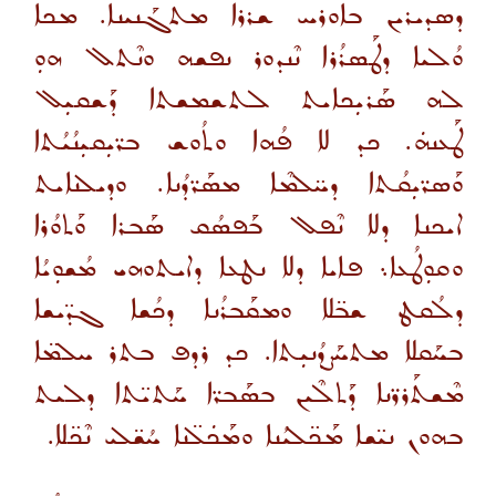
ܕܣܕܝܪܝܢ ܒܐܘܪܚ ܫܪܪܐ ܡܬܓܰܢܝܢܐ. ܡܟܐ
ܘܳܠܝܐ ܕܛܰܣܪܳܪܐ ܢܶܢܕܘܪ ܢܦܫܗ ܘܢܶܬܠ ܗܘܼ
ܠܗ ܣܰܪܝܼܟܐܝܬ ܠܬܫܡܫܬܐ ܕܰܫܩܝܼܠ
ܛܰܥܢܗܿ. ܟܕ ܠܐ ܦܳܗܐ ܘܬܳܘܫ ܒܪ̈ܝܼܩܝܼܢܳܝܳܬܐ
ܘܰܣܪ̈ܝܼܩܳܬܐ ܕܚ̈ܠܡܶܐ ܡܣܰܪ̈ܕܳܢܐ. ܘܕܝܠܢܐܝܬ
ܐܝܟܢܐ ܕܠܐ ܢܶܦܠ ܒܰܦܣܳܩ ܣܰܒܪܐ ܘܰܬܘܳܪܐ
ܘܩܘܼܛܳܥܐ܆ ܦܐܝܐ ܕܠܐ ܢܛܥܐ ܕܐܝܬܘܗܝ ܡܳܫܘܼܝܳܐ
ܕܠܳܩܛ ܫܒ̈ܠܐ ܘܡܩܰܒܪܳܢܐ ܕܟܳܫܐ ܓܕ̈ܝܫܐ
ܒܚܰܩܠܐ ܡܬܚܰܨܕܳܢܝܼܬܐ. ܟܕ ܪܕܦ ܒܬܪ ܚܠܡ̈ܐ
ܡܶܫܬܰܪܪ̈ܢܐ ܕܰܬܠܶܝܢ ܒܣܰܒܪ̈ܐ ܚܰܬܝ̈ܬܐ ܕܠܝܬ
ܒܗܘܢ ܢܝ̈ܫܐ ܡܰܟ̈ܠܝܳܢܐ ܘܡܰܟܿܠ̈ܢܐ ܚܳܫ̈ܠܝ ܢܶܟ̈ܠܐ.