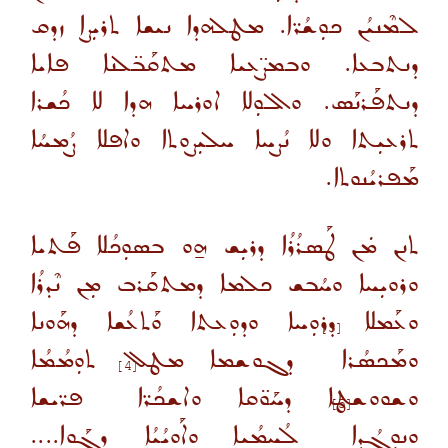
ܠܡܶܢܝܳܢ ܟܘܼܫܳܪ̈ܐ. ܡܛܠܗܕܐ ܢܝܫܐ ܬܪܝܼܨܐ ܙܕܩ
ܕܢܬܒܥܐ. ܘܒܡܨ̈ܥܝܐ ܡܬܩܰܒ̈ܠܢܐ ܦܐܝܐ
ܕܢܬܦܰܪܢܰܣ. ܘܐܠܘܼܠܐ ܐܘܪܚܐ ܗܕܐ ܠܐ ܟܳܫܪܐ
ܬܪܥܝܼܬܐ ܘܠܐ ܢܳܨܚܐ ܚܠܝܼܨܘܬܐ ܘܐܦܠܐ ܨܳܡܚܳܐ
ܡܰܦܪܝܳܢܘܬܐ.
ܬܢܢ ܡܿܢ ܛܰܣܪܳܪܳܐ ܕܪܝܼܫ ܗ̱ܘ ܒܣܘܼܟܳܠܐ ܦܰܬܝܐ
ܘܪܘܝܼܚܐ ܘܚܳܒܫ ܟܠܡܐ ܕܡܬܩܰܪܒ ܡܼܢ ܢܶܕܪܳܐ
ܘܥܰܡܠܐ ܕܪܘܼܚܐ ܘܕܘܼܥܬܐ ܘܰܬܥܳܫܐ ܕܗܰܘܢܐ
[3]
ܘܡܰܟܣܳܪܐ
ܕܓܘܫܡܐ ܡܛܠ ܬܘܼܡܳܡܳܐ
[4]
ܘܫܘܘܫܛܐ ܕܚܰܘ̈ܩܐ ܘܐܫܟܳܪ̈ܐ
ܦܪ̈ܝܫܐ
[5]
ܘܢܘܼܓܳܕܐ
ܠܳܚܡܳܝܐ ܘܐܰܘܝܳܝܳܐ ܕܓܰܘܐ....