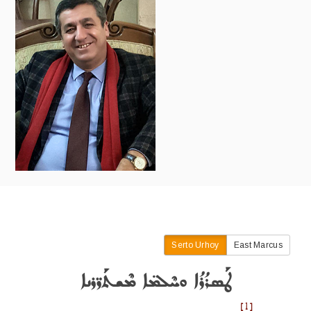
Serto Urhoy
East Marcus
ܛܰܣܪܳܪܳܐ ܘܚܶܠܡ̈ܐ ܡܶܫܬܰܪ̈ܪܢܐ
[1]