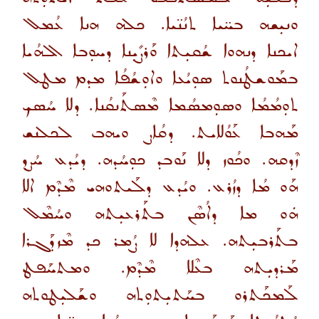
ܘܢܝܼܫܗ ܒܚ̈ܝܐ ܬܢܳܢ̈ܝܐ. ܟܠܗ ܗܢܐ ܥܳܡܠ
ܐܝܟܢܐ ܕܢܗܘܐ ܫܳܩܝܼܬܐ ܘܰܪܨܺܝܼܢܐ ܕܚܘܼܒܐ ܐܠܗܳܝܐ
ܒܡܰܘܫܛܳܢܘܬ ܣܘܼܝܳܥܐ ܘܐܘܼܫܳܦܳܐ ܡܕܡ ܡܛܠ
ܬܘܼܡܳܡܳܐ ܘܣܘܼܡܣܳܡܐ ܡܶܣܬܰܢܩܳܢܐ. ܕܠܐ ܚܳܣܟ
ܡܰܗܒܐ ܥܰܘܳܠܐܝܬ. ܕܩܳܐܨ ܘܝܗܒ ܠܟܠܢܫ
ܙܶܕܩܗ. ܘܟܳܘܙ ܕܠܐ ܢܰܘܒܕ ܟܘܼܚܳܕܗ. ܕܝܳܕܥ ܚܳܨܕ
ܗܰܘ ܡܳܐ ܕܙܳܪܥ. ܘܝܳܕܥ ܕܠܰܝܬܘܗܝ ܡܶܕܶܡ ܐܠܐ
ܗܿܘ ܡܐ ܕܐܳܣܶܢ ܒܬܰܪܥܝܼܬܗ ܘܚܳܡܶܠ
ܒܬܰܪܒܝܼܬܗ
.
ܥܠܗܕܐ ܠܐ ܨܳܡܪ ܟܕ ܡܶܙܕܰܓܪܐ
ܡܰܪܕܝܼܬܗ ܒܥܶܠܐ ܡܶܕܶܡ. ܘܡܬܚܰܦܛ
ܠܰܡܟܰܬܪܘ ܒܚܰܬܝܼܬܘܼܬܗ ܘܫܰܠܝܼܛܘܬܗ