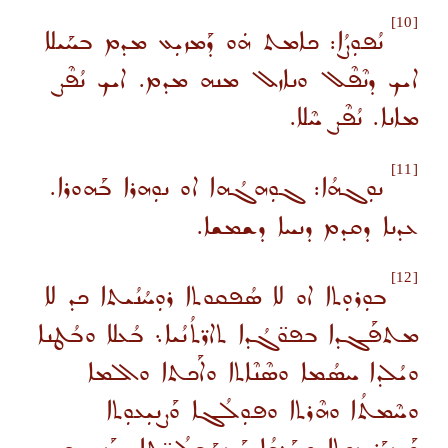
[10]
ܢܳܦܘܼܨܳܐ: ܟܐܡܬ ܗܿܘ ܕܰܡܙܝܼܥ ܡܕܡ ܒܚܰܝܠܐ
ܐܝܟ ܕܢܶܦܶܠ ܘܢܐܙܠ ܡܢܗ ܡܕܡ. ܐܝܟ ܢܳܦܶܨ
ܡܐܢܐ. ܢܳܦܶܨ ܚܶܠܐ.
[11]
ܢܘܼܓܗܳܐ: ܓܘܼܗܓܳܗܐ ܐܘ ܢܘܼܗܪܐ ܒܰܗܘܪܐ.
ܥܕܢܐ ܕܩܕܡ ܕܢܚܐ ܕܫܡܫܐ.
[12]
ܒܘܼܪܘܼܬܐ ܐܘ ܠܐ ܣܳܦܩܘܬܐ ܪܘܼܚܳܢܳܝܬܐ ܟܕ ܠܐ
ܡܬܦܰܓܕܐ ܒܦܘ̈ܓܳܕܐ ܬܐܪ̈ܬܳܢܳܝܐ܆ ܒܳܥܠܐ ܘܒܳܛܢܐ
ܘܝܳܠܕܐ ܚܣܳܡܐ ܘܣܶܢܶܐܬܐ ܘܐܰܟܬܐ ܘܐܠܡܐ
ܘܚܶܡܬܳܐ ܘܗܶܪܬܐ ܘܦܘܼܠܳܓܐ ܘܰܨܢܝܼܥܘܼܬܐ