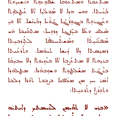
ܡܶܬܥܰܟܪܐ ܘܡܶܬܥܰܘܟܐ ܫܳܦܘܼܥܘܼܬܐ ܘܐܰܫܝܕܘܬܐ
ܒܰܪܳܝܬܐ. ܘܗܝ ܗܕܐ
ܠܐ ܡܰܘܠܳܕܐ ܐܠܐ ܥܰܛܠܘܼܬܐ
ܘܥܰܓܪܘܼܬܐ ܒܓܘܼܪ̈ܳܓܶܐ ܓܰܘ̈ܳܝܐ ܕܒܰܪܢܳܫܐ. ܐܠܐ ܟܕ
ܣܳܠܩ ܘܥܳܠܐ ܒܕܰܪ̈ܓܐ ܕܪܘܼܚܐ܆ ܡܬܟܰܢܟܐ ܗܿܝ
ܡܰܦܪܳܢܺܝܼܬܳܐ ܘܡܶܫܬܰܚܠܦܳܐ ܠܬܼܰܪܒܝܼܬܐ
ܪܡܝܼܣܬܐ ܕܠܐ ܕܳܝܫܐ ܬܚܘ̈ܡܐ. ܘܬܰܪܥܺܝܬܐ
ܟܪܝܼܗܬܐ ܠܐ ܡܬܥܰܨܒܐ ܐܠܐ ܒܪܰܕܝܘܬܐ ܕܠܐ ܚܒܝܼܟܳܐ
ܒܪܶܓܰܬ ܡܫܰܠܛܘܼܬܐ ܘܫܘܼܒܗܳܪܐ. ܡܛܠܗܕܐ
ܐܡܿܪ ܚܕ ܡܢ ܡܠ̈ܦܢܐ ܒܨܒܘܬ ܬܘܳܪܐ ܕܠܒܐ
ܘܬܘܼܪܳܨܐ ܕܬܰܪܥܝܼܬܐ
:
«ܒܪܝ ܠܐ ܬܗܰܝܡܢ ܠܪܶܚܡܬܟ ܕܐܝܬܝ̇ܗ