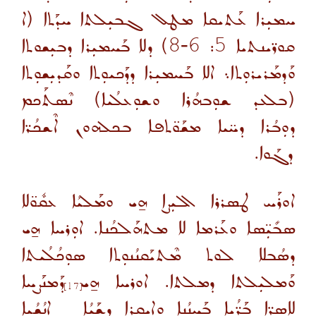
ܚܡܝܼܪܐ ܥܰܬܝܩܐ ܡܛܠ ܓܒܝܼܠܬܐ ܚܕܰܬܐ
(ܐ
ܩܘܪ̈ܝܢܬܝܐ
5: 6
-8
)
ܕܠܐ ܒܰܚܡܝܼܪܐ ܕܒܝܼܫܘܬܐ
ܘܰܕܡܰܪܝܪܘܼܬܐ܆ ܐܠܐ ܒܰܚܡܝܼܪܐ ܕܕܰܟܝܘܼܬܐ ܘܩܰܕܝܼܫܘܼܬܐ
(ܒܠܥܕ ܫܘܼܒܗܳܪܐ ܘܫܘܼܥܠܳܝܐ)
ܢܶܣܬܰܟܡ
ܕܘܼܒܳܪܐ ܕܚ̈ܝܐ ܡܫܰܘ̈ܬܦܐ ܒܟܠܗܘܢ ܐܶܫܟܳܪ̈ܐ
ܕܓܰܘܐ.
ܐܘܪܰܚ ܛܣܪܪܐ ܐܠܝܼܨܐ ܗ̱ܝ ܘܡܰܠܝܳܐ ܥܩܽܘ̈ܠܐ
ܣܒܺܝܼ̈ܣܐ ܘܥܰܪܡܐ ܠܐ ܡܬܗܰܠܟܳܢܐ. ܐܘܼܪܚܐ ܗ̱ܝ
ܕܣܳܒܠܐ ܠܘܬ ܡܶܬܝܰܩܢܳܢܘܼܬܐ ܣܘܼܟܳܠܳܝܬܐ
ܘܰܡܠܝܼܠܬܐ ܕܡܠܬܐ. ܐܘܪܚܐ ܗ̱ܝ ܕܰܡܢܰܨܚܐ
[17]
ܠܐܣܪ̈ܐ ܒܰܪ̈ܳܝܐ ܒܰܚܢܳܢܐ ܘܐܝܩܪܐ ܕܫܰܝܳܐ
ܐ̱ܢܳܫܳܝܐ