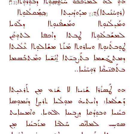
ܗܘܼ ܠܗ ܠܰܡܪܰܟܳܟܘ ܚܰܪܘܼܣܘܼܬܐ ܕܒܘܼܪܘܼܬܐ
-
[13]
[12]
(ܪܘܼܚܳܢܳܝܬܐ)
-
ܡܕܰܘܕܳܢܝܼܬܐ
ܒܡܰܩܠܳܢܘܼܬܐ
[15]
[14]
ܘܡܰܕܠܳܢܘܼܬܐ
ܘܡܰܫܦܳܢܘܼܬܐ
ܕܠܰܘܝܐ
ܠܡܫܰܒܠܳܢܘܼܬܐ ܛܒܬܐ ܕܐܟܦܐ ܠܬܘܼܩܳܢ
ܛܘܼܒܬܳܢܘܼܬܐ ܘܚܐܪܘܬܐ ܡܳܪܰܬ ܡܫܰܐܠܘܼܬܐ ܥܶܠܳܝܬܐ
ܕܡܬܓܰܫܡܐ ܒܬܰܨܒܝ̈ܬܐ ܐ̱ܢܳܫ̈ܝܐ ܘܡܶܬܒܰܣܡܐ
ܒܬܰܦܢ̈ܝܩܶܐ ܪ̈ܘܼܚܳܢܳܝܐ..
ܗܘ ܛܰܣܪܳܪܐ ܫܰܪܝܪܐ ܠܐ ܫܳܪܥ ܡܼܢ ܬܰܪܥܝܼܬܐ
ܕܰܫܠܳܡܐ: ܕܐܝܬܝܗܿ ܡܘܼܠܳܝܐ ܬܪܝܼܨܐ ܕܢܳܡܘܼܣܐ
ܟܝܳܢܝܐ ܘܒܘܼܕܳܩܐ ܕܨܒܝܢܐ ܐܠܗܝܐ. ܘܐܡܝܢܐܝܬ
ܣܘܝܼܚ ܠܡܐܢܰܩ ܚܰܠܒܳܐ ܡܪܰܒܝܳܢܐ ܡܼܢ