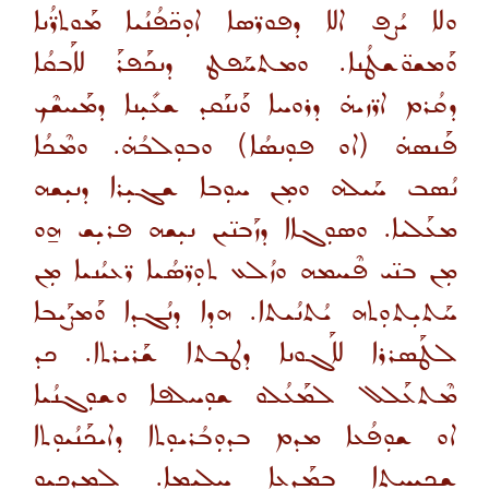
ܘܠܐ ܝܳܨܦ ܐܠܐ ܕܦܘܪ̈ܣܐ ܐܘܼܟ̈ܦܳܢܳܝܐ ܡܰܘܬܪ̈ܳܢܐ
ܘܰܡܫܘ̈ܫܛܳܢܐ. ܘܡܬܚܰܦܛ ܕܢܟܰܦܪܰ ܠܐܰܒܩܳܐ
ܕܩܳܪܡ ܐܪ̈ܙܝܗܿ ܕܪܘܚܐ ܘܰܢܢܰܩܕ ܫܥܺܝܼܢܐ ܕܡܰܚܫܶܟ
ܦܰܢܣܗܿ
(ܐܘ ܦܘܼܢܣܳܐ)
ܘܒܘܼܠܒܳܗܿ. ܘܡܶܟܳܐ
ܢܳܣܒ ܚܰܝܠܗ ܘܡܼܢ ܚܘܼܒܐ ܫܓܝܼܪܐ ܕܢܝܼܫܗ
ܡܥܰܠܝܐ. ܘܣܘܼܓܐܐ ܕܙܰܒܢ̈ܝܢ ܢܝܼܫܗ ܦܪܝܼܫ ܗ̱ܘ
ܡܼܢ ܒܢ̈ܝ ܦܶܚܡܗ ܘܙܳܠܥ ܬܘܼܪ̈ܣܳܝܐ ܪ̈ܥܝܳܢܝܐ ܡܼܢ
ܚܰܬܝܼܬܘܼܬܗ ܝܳܬܢܳܝܬܐ. ܗܕܐ ܕܢܳܓܕܐ ܘܰܡܨܰܝܒܐ
ܠܛܰܣܪܪܐ ܠܐܰܓܘܢܐ ܕܛܒܬܐ ܫܰܪܝܪܬܐ. ܟܕ
ܡܶܬܥܰܠܠ ܠܡܰܥܳܠܘ ܫܘܼܚܠܦܐ ܘܫܘܼܓܢܳܝܐ
ܐܘ ܫܘܼܦܳܥܐ ܡܕܡ ܒܕܘܼܒܳܪܝܘܼܬܐ ܕܐܝܟܰܢܳܝܘܼܬܐ
ܫܟܝܼܚܬܐ ܒܡܰܕܥܐ ܚܠܝܼܡܐ. ܠܡܕܟܝܘ