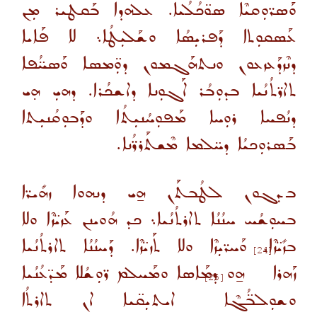
ܘܰܣܪ̈ܘܼܩܝܶܐ ܣܘ̈ܟܳܠܳܝܐ. ܥܠܗܕܐ ܒܰܩܛܝܪ ܡܼܢ
ܥܰܣܩܘܼܬܐ ܕܰܦܪܝܼܣܳܐ ܘܫܰܠܝܼܛܳܐ܆ ܠܐ ܦܰܐܝܐ
ܕܢܶܙܕܰܥܙܥܘܢ ܘܢܬܗܰܓܡܘܢ ܕܘܼ̈ܡܣܐ ܘܰܣܚ̈ܳܦܐ
ܬܐܪ̈ܬܳܢܳܝܐ ܒܕܘܼܒܳܪ ܐܰܓܘܼܢܐ ܕܐܫܟܳܪܐ. ܕܗܝܼ ܗ̣ܝ
ܕܢܳܦܚܐ ܪܘܼܚܐ ܡܰܦܘܼܚܳܢܝܼܬܳܐ ܘܕܰܒܘܼܩܳܢܝܼܬܐ
ܒܰܣܪܘܼܟܝܳܐ ܕܚ̈ܠܡܐ ܡܶܫܬܰܪܪ̈ܳܢܐ.
ܒܕܓܘܢ ܠܛܳܒܬܰܢ ܗ̱ܝ ܕܢܗܘܐ ܙܗܺܝܪ̈ܐ
ܒܚܘܼܫܳܚ ܚܢܳܢܳܐ ܬܐܪܬܳܢܳܝܐ܆ ܟܕ ܗܳܘܝܢܢ ܥܰܙܝ̈ܙܶܐ ܘܠܐ
ܒܙܺܝ̈ܙܶܐ. ܘܰܚܪ̈ܝܼܙܶܐ ܘܠܐ ܬܰܙܝ̈ܙܶܐ. ܕܰܚܢܳܢܳܐ ܬܐܪܬܳܢܳܝܐ
[24]
ܙܰܗܪܐ
ܗ̱ܘ ܕܡܰܐܣܐ ܘܡܰܚܠܡ ܪ̈ܘܼܫܳܠܐ ܡܰܕ̈ܥܳܢܳܝܐ
[25]
ܘܫܘܼܠܒ̈ܳܓܶܐ
ܐܝܬܝܼܩ̈ܝܐ ܐܢ ܬܐܪܬܳܐ