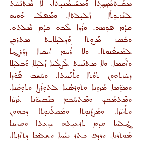
ܡܟܰـܬܡܳܢܝܼܬܐ ܘܰܡܫܰܚܡܳܢܝܼܬܐ܆ ܠܐ ܡܶܬܢܰܚܰܬ
[16]
ܠܥܰܪܝܘܼܬܳܐ
ܙܰܠܝܼܠܬܐ. ܘܡܰܦܠܰܚ ܗܰܘܢܗ
ܩܕܳܡ ܦܘܼܡܗ. ܘܪܳܕܐ ܠܶܒܗ ܩܕܳܡ ܡܶܠܬܗ.
ܘܒܳܣܪ ܡܰܨܘܼܬܐ ܘܰܕܠܝܼܠܐܝܬ ܡܬܪܟܢ
ܠܡܰܫܦܳܢܘܬܐ. ܘܠܐ ܪܳ̇ܚܡ ܐܝܩܪܐ ܕܕܰܪܓܐ
ܘܐܰܩܡܐ. ܘܠܐ ܡܬܢܰܚܬ ܠܰܨ̈ܠܳܝܐ ܙܰܠܝܼ̈ܠܐ ܘܰܒܠܝܼ̈ܠܐ
ܕܚܰܪܬܗܘܢ ܬܘܳܬܐ ܘܬܶܢܰܚܬܐ. ܘܚܳܫܒ ܦܰܘ̈ܕܐ
ܘܡܘܼ̈ܡܐ ܡܳܙܘܼܢܐ ܘܬܘܼܪܣܳܝܐ ܠܬܘܼܪܳܨܐ ܘܬܘܼܩܳܢܐ.
ܘܡܶܬܡܰܟܟ ܘܡܶܬܚܰܟܡ ܒܢܶܣܝܘ̈ܢܐ ܥܰܙܝ̈ܙܐ
ܘܬܰܙܝ̈ܙܐ. ܘܡܰܨܕܳܢܘܼܬܐ ܘܡܰܩܬܳܢܘܼܬܐ ܕܒܗܘܢ
ܓܳܠܚܐ ܩܕܡ ܬܪܥܝܼܬܗ ܝܕܥܬܐ ܘܩܪܝܢܐ
ܡܰܘܬܪܢܐ. ܘܪܕܦ ܒܬܪ ܢܝܳܚܐ ܘܫܠܡܐ ܕܬܐܪܬܐ.