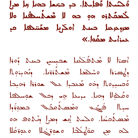
ܘܳܠܝܳܝܬܐ ܘܰܦܐܝܬܐ. ܒܕ ܒܪܢܫܐ ܒܗܢܐ ܙܢܐ ܡܨܐ
ܠܰܡܟܰܬܪܘ ܗܘܼ ܒܗ
ܠܐ ܡܶܫܬܰܚܠܦܳܢܐ ܘܠܐ
ܡܙܕܥܙܥܢܐ ܒܝܢܬ ܐܘܠ̈ܨܢܐ ܡܫܰܚ̈ܠܦܐ ܟܕ
ܥܝܪܐܝܬ ܡܩܰܘܐ.»
ܐܣܪ̈ܐ ܠܐ ܡܶܬܦܰܠ̈ܥܳܢܐ ܫܟܝܼܚܝܼܢ ܒܝܢܬ ܕܰܘܪܐ
ܕܛܣܪܪܐ ܘܚܶܠܡ̈ܐ ܡܶܫܬܰܪܪ̈ܢܐ. ܕܢܰܗܝܼܪܘܼܬܐ
ܘܰܟܚܝܼܕܘܬܐ ܕܗܿܘ ܡܰܥܒܕܐ ܥܠ ܫܘܪܪܐ ܪܗܝܼܒܐ
ܘܩܰܠܘܼܠܐ ܕܗܢܐ. ܝܕܝܥܐ ܗ̱ܝ ܕܟܠ ܫܘܼܚܠܦܐ
ܚܕܬܐ ܦܳܓܰܥ ܘܡܶܣܬܰܩܒܰܠ ܒܡܘܼܪܳܕܐ
ܡܶܣܬܰܟܝܳܢܐ. ܘܠܝܬ ܐ̱ܢܫ ܕܡܨܐ ܕܢܶܬܘܦ ܗܘ
ܠܗ ܡܼܢ ܩܘ̈ܛܠܳܒܶܐ ܘܫܘܼܪ̈ܓܳܠܐ ܘܥܘܼܪ̈ܩܳܠܐ