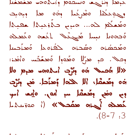
ܥܕܡܐ ܕܢܰܪܓܫ ܘܢܶܚܟܘܡ ܕܐܝܬܘܗܝ ܡܫܰܡܫܳܢܐ
ܕܓܘܼܥܠܳܢܐ ܘܡܶܨܥܳܝܐ ܕܗܿܘ ܡܐ ܕܝܼܗܝܼܒ
ܘܡܰܫܠܰܡ ܠܗ... ܗܝܕܝܢ ܒܬܰܪܥܝܼܬܐ ܫܦܝܼܬܐ
ܘܰܒܗܘܢܐ ܢܝܼܚܐ ܡܰܓܥܶܠ ܬܥܳܫܗ ܘܥܰܡܠܗ
ܘܡܰܟܣܳܪܗ ܘܣܰܒܪܗ ܠܦܳܪܘܥܐ ܘܰܡܪܰܒܝܢܐ
ܕܟܠ. ܟܕ ܡܨܰܠܐ ܘܡܰܘܕܐ ܘܰܡܫܰܒܰܚ ܘܐܡܿܪ:
«ܠܐ ܗܳܟܝܠ ܗܿܘ ܕܢܳܨܶܒ ܐܝܬܘܗܝ ܡܕܡ ܘܠܐ
ܗܿܘ ܕܡܰܫܩܶܐ܆ ܐܠܐ ܐܠܗܐ ܕܰܡܪܰܒܐ. ܡܿܢ ܕܢܳܨܶܒ
ܕܝܢ ܘܡܿܢ ܕܡܰܫܩܶܐ ܚܕ ܐܢܘܢ. ܘܐ̱ܢܫ ܐܝܟ
ܥܰܡܠܗ ܐܰܓܪܗ ܡܩܰܒܠ»
(ܐ ܩܘܪ̈ܝܢܬܝܐ
).
-8
7
:
3