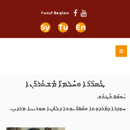
Yusuf Begtas:
Sy
Tu
En
ܛܰܣܪܳܪܳܐ ܘܚܶܠܡ̈ܐ ܡܶܫܬܰܪ̈ܪܢܐ
ܝܰܘܣܶܦ ܒܶܓܬܰܫ
ܚܘܼܕܪܐ ܕܡܰܪܕܘܼܬܐ ܘܣܶܦܪܳܝܘܼܬܐ ܕܠܫܳܢܐ ܣܘܼܪܝܝܐ. ܡܪܕܝܢ.