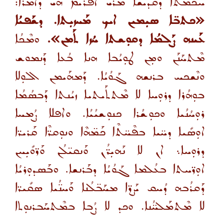
ܚܟܡܬܐ ܕܩܰܕܝܫܐ ܡܪܝ ܐܦܪܝܡ ܗܿܝ ܕܐܡܿܪܐ:
«ܟܬܒ̈ܐ ܣܝܼܡܝܢ ܐܝܟ ܡܰܚܙܝܼܬܐ. ܕܫܰܦܝܳܐ
ܥܰܝܢܗ ܨܰܠܡܳܐ ܕܩܘܼܫܬܐ ܚܳܙܐ ܬܰܡܢ».
ܘܡܶܟܳܐ
ܡܶܬܚܰܢܰܢ ܘܡܼܢ ܛܘܼܝܳܒܐ ܗܢܐ ܒܳܥܐ ܕܰܢܡܘܫ
ܘܢܶܫܟܚ ܒܪܢܫܗ ܓܰܘܳܝܳܐ. ܕܰܡܗܰܝܡܢ ܐܠܘܼܠܐ
ܒܘܼܗܳܪܐ ܕܪܘܼܚܐ ܠܐ ܡܶܬܬܰܝܬܝܐ ܙܝܳܢܬܐ ܕܰܒܣܳܡܳܐ
ܪܘܼܚܳܢܳܝܐ ܘܟܘܼܫܳܪܐ ܟܢܘܼܫܝܳܝܳܐ. ܘܐܦܠܐ ܨܳܡܚܐ
ܐܘܼܣܺܝܐ ܕܚ̈ܝܐ ܒܦܶܚ̈ܬܶܐ ܟܰܡ̈ܗܶܐ ܘܢܘܼܩܪ̈ܶܐ ܩܰܪܝܪ̈ܐ
ܕܪܘܼܚܐ܆ ܐܢ ܠܐ ܢܰܗܝܼܪ̈ܳܢ ܘܰܢܩܝ̈ܠܳܢ ܘܰܪ̈ܘܺܝܼܚܢ
ܐܘܼܪ̈ܚܬܐ ܒܥܳܠܡܐ ܓܰܘܳܝܳܐ ܕܒܰܪܢܫܐ. ܘܒܰܣܕܘܼܪܝܳܐ
ܕܰܩܪܳܒܗ ܕܳܚܩ ܝܰܨܪ̈ܐ ܡܚܰܒ̈ܠܳܢܐ ܘܰܚܢ̈ܳܝܐ ܣܩܺܝܪ̈ܐ
ܠܐ ܡܶܬܡܰܠܚ̈ܳܢܐ. ܘܟܕ ܠܐ ܨܳܒܐ ܒܡܶܬܚܰܒܪܢܘܼܬܐ