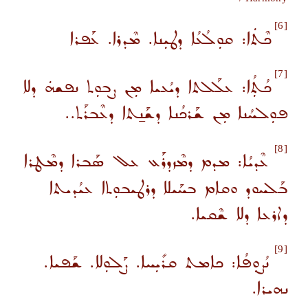
[6]
ܟܶܬܿܐ: ܩܘܼܠܳܥܳܐ ܕܛܝܼܢܐ. ܡܶܕܪܐ. ܥܰܦܪܐ
[7]
ܟܳܬܼܳܐ: ܥܠܰܠܬܐ ܕܝܳܥܝܐ ܡܼܢ ܨܒܘܼܬ ܢܦܫܗܿ ܕܠܐ
ܦܘܼܠܚܳܢܐ ܡܼܢ ܫܰܪܟܳܢܐ ܕܫܰܢ̱ܬܐ ܕܥܶܒܪܰܬ..
[8]
ܥܶܕܝܳܐ: ܡܕܡ ܕܡܶܙܕܪܰܥ ܥܠ ܣܰܒܪܐ ܕܡܶܛܪܐ
ܒܰܠܚܘܕ ܘܩܐܡ ܒܚܰܝܠܐ ܕܪܛܝܒܘܼܬܐ ܥܝܳܕܝܬܐ
ܕܐܪܥܐ ܕܠܐ ܫܶܩܝܐ.
[9]
ܢܳܨܘܼܦܳܐ: ܟܐܡܬ ܩܪܺܝܼܚܐ. ܨܰܠܘܼܠܐ. ܫܰܦܝܐ.
ܢܗܝܪܐ.