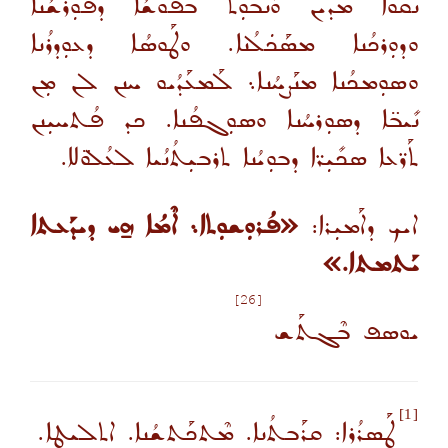
ܢܩܰܘܐ ܡܕܝܢ ܘܰܢܒܘܼܬ ܒܦܰܘܫܳܐ ܕܦܘܼܪܫܳܢܐ
ܘܕܘܼܪܟܳܢܐ ܡܣܰܟܿܠܳܢܐ. ܘܛܰܘܣܳܐ ܕܥܘܼܕܪܳܢܐ
ܘܣܘܼܡܟܳܢܐ ܡܢܰܨܚܳܢܐ܆ ܠܰܡܥܰܕܳܝܘ ܚܢܢ ܠܢ ܡܼܢ
ܢܺܝܒ̈ܐ ܕܣܘܼܪܚܳܢܐ ܘܣܘܼܓܦܳܢܐ. ܟܕ ܦܳܬܚܝܼܢܢ
ܬܰܪ̈ܥܐ ܣܟܺܝܼܪ̈ܐ ܕܒܘܼܝܳܢܐ ܬܪܒܝܼܬܳܢܳܝܐ ܠܥܳܠܘ̈ܠܐ.
ܐܝܟ ܕܐܰܡܝܼܪܐ
:
«ܦܳܪܘܼܫܘܼܬܐ܆ ܐܶܡܳܐ ܗ̱ܝ ܕܝܕܰܥܬܐ
ܝܰܬܡܬܐ.»
[26]
ܝܘܣܦ ܒܶܓܬܰܫ
[1]
ܛܰܣܪܳܪܐ: ܩܪܰܒܬܳܢܐ. ܡܶܬܟܰܬܫܳܢܐ. ܐܬܠܝܛܐ.