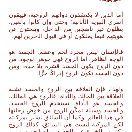
أما الذين لا يكتشفون ذواتهم الروحية، فيبقون
أسرى الهوية الأنانية؛ وحتى وإن كانوا بالغين،
يظلون غير ناضجين من الداخل، ويبحثون عن
هويتهم فيما يملكون أو في قبول الآخرين لهم.
فالإنسان ليس مجرد لحم وعظم. الجسد هو
الوجه الظاهر، أما الروح فهي جوهر الوجود. من
دون الروح يكون الجسد قشرة بلا حياة، ومن
دون الجسد تكون الروح إدراكًا حرًّا.
ولهذا، فإن العلاقة بين الروح والجسد تشبه
العلاقة بين المالك والأداة: فالروح هي المالك،
والجسد هو الأداة. تستخدم الروح الجسد،
والجسد وسيلة تمكّن الروح من خوض رحلتها
في هذا العالم. وكما أن السائق يسير بمركبته
لكن المركبة ليست هي السائق، كذلك الروح
تكتسب الخبرة عبر الجسد. يولد الجسد وينمو