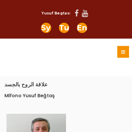
Yusuf Begtas:
Sy
Tu
En
علاقة الروح بالجسد
Mlfono Yusuf Beğtaş