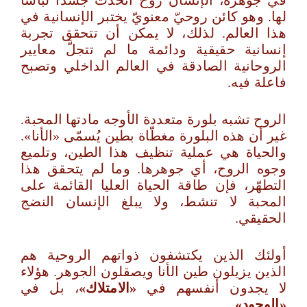
في جوهره، الإنسان روحٌ اتخذت جسدًا لباسًا
لها. وهو كائن روحيّ معنويّ يختبر الإنسانية في
هذا العالم. لذلك، لا يمكن أن تتحقق تجربة
إنسانية حقيقية ودائمة ما لم تتجلَّ معايير
الروحانية الصادقة في العالم الداخلي وتصبح
فاعلة فيه.
الروح تشبه بلورة متعددة الأوجه مادتها المحبة.
غير أن هذه البلورة مغطّاة بطين يُسمّى «الأنا».
والحياة هي عملية تنظيف هذا الطين، وتلميع
وجوه الروح، أي جوهرها. وما لم يتحقق هذا
التطهّر، فإن طاقة الحياة العليا القائمة على
المحبة لا تنشط، ولا يبلغ الإنسان النضج
الحقيقي.
أولئك الذين يكتشفون ذواتهم الروحية هم
الذين يزيلون طين الأنا ويصقلون الجوهر. هؤلاء
لا يجدون أنفسهم في
«الامتلاك»
، بل في
«الوجود».